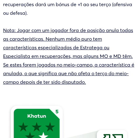
recuperações dará um bónus de +1 ao seu terço (ofensiva
ou defesa).
Nota: Jogar com um jogador fora de posição anula todas
as características. Nenhum médio puro tem
características especializadas de Estratega ou
Especialista em recuperações, mas alguns MO e MD têm.
Se estes forem jogados no meio-campo, a característica é
anulada, o que significa que não afeta o terço do meio-
campo depois de ter sido disputado.